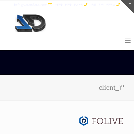
info@vatandata.com
0936-336-2849
0911-930-6398
client_3