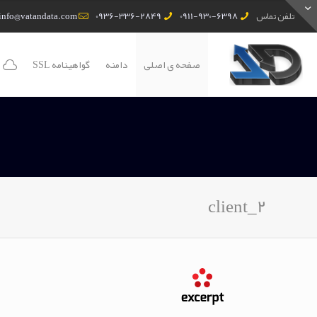
تلفن تماس
0911-930-6398
0936-336-2849
info@vatandata.com
صفحه ی اصلی
دامنه
گواهینامه SSL
client_2