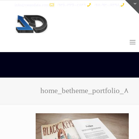
info@vatandata.com
0936-336-2849
0911-930-6398
home_betheme_portfolio_8