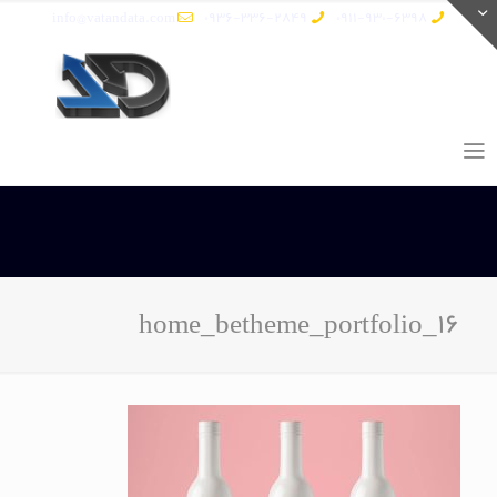
info@vatandata.com
0936-336-2849
0911-930-6398
home_betheme_portfolio_16