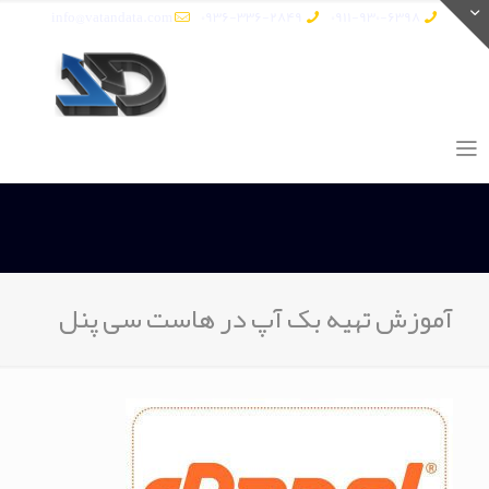
info@vatandata.com
0936-336-2849
0911-930-6398
آموزش تهیه بک آپ در هاست سی پنل