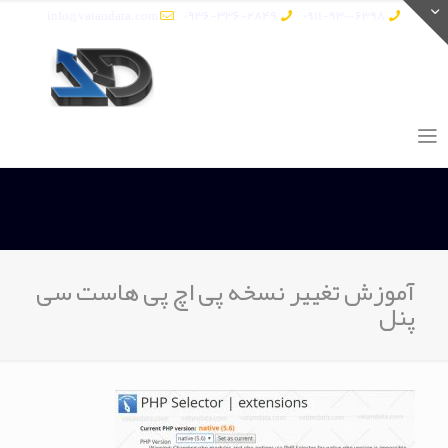
info@vatandata.com
0936-336-2849
0911-930-6398
آموزش تغییر نسخه پی اچ پی هاست سی
پنل