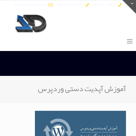
info@vatandata.com
0936-336-2849
0911-930-6398
آموزش آپدیت دستی وردپرس