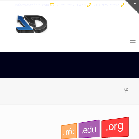
info@vatandata.com
0936-336-2849
0911-930-6398
۴